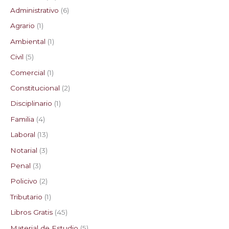
Administrativo
6
s
s
s
s
Agrario
1
Ambiental
1
Civil
5
Comercial
1
Constitucional
2
Disciplinario
1
Familia
4
Laboral
13
Notarial
3
Penal
3
Policivo
2
Tributario
1
Libros Gratis
45
Material de Estudio
5