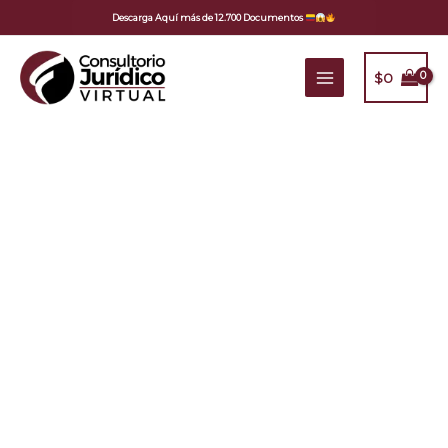
Ir
Descarga Aquí más de 12.700 Documentos
al
contenido
$
0