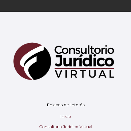
Mary
En línea
¡Hola!
Soy Mary tu asistente virtual.
Enlaces de Interés
¿En qué puedo ayudarte hoy?
Inicio
Consultorio Jurídico Virtual