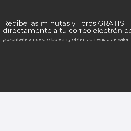
Recibe las minutas y libros GRATIS
directamente a tu correo electrónico
¡Suscríbete a nuestro boletín y obtén contenido de valor!
Mary
En línea
¡Hola!
Soy Mary tu asistente virtual.
¿En qué puedo ayudarte hoy?