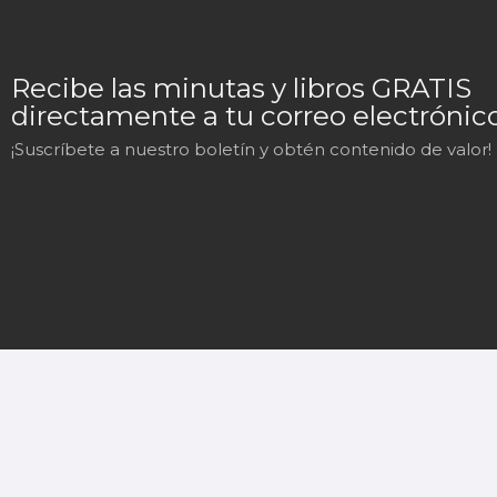
Recibe las minutas y libros GRATIS
directamente a tu correo electrónico
¡Suscríbete a nuestro boletín y obtén contenido de valor!
Mary
En línea
¡Hola!
Soy Mary tu asistente virtual.
¿En qué puedo ayudarte hoy?