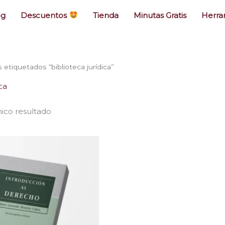
og
Descuentos
Tienda
Minutas Gratis
Herra
etiquetados “biblioteca jurídica”
ca
ico resultado