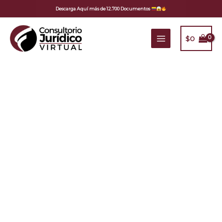
Ir
Descarga Aquí más de 12.700 Documentos
al
contenido
$
0