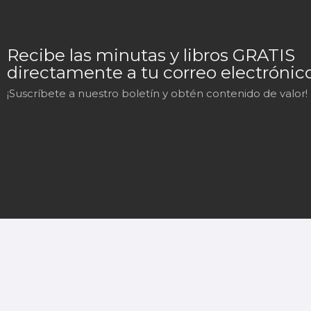
Recibe las minutas y libros GRATIS
directamente a tu correo electrónico
¡Suscríbete a nuestro boletín y obtén contenido de valor!
Mary
En línea
¡Hola!
Soy Mary tu asistente virtual.
¿En qué puedo ayudarte hoy?