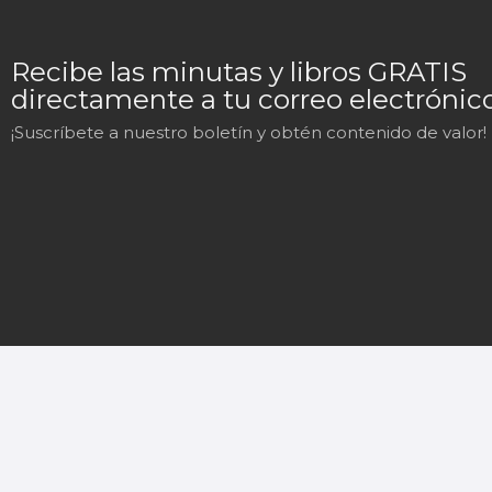
Recibe las minutas y libros GRATIS
directamente a tu correo electrónico
¡Suscríbete a nuestro boletín y obtén contenido de valor!
Mary
En línea
¡Hola!
Soy Mary tu asistente virtual.
¿En qué puedo ayudarte hoy?