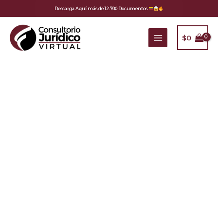
Ir
Descarga Aquí más de 12.700 Documentos
al
contenido
$
0