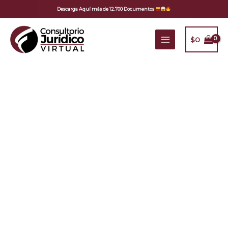
Ir
Descarga Aquí más de 12.700 Documentos
al
contenido
$
0