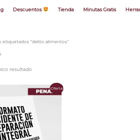
og
Descuentos
Tienda
Minutas Gratis
Herra
 etiquetados “delito alimentos”
s
ico resultado
El
¡Oferta!
precio
actual
es:
.
$18.000.