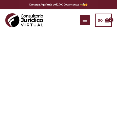
Ir
Descarga Aquí más de 12.700 Documentos
al
contenido
$
0