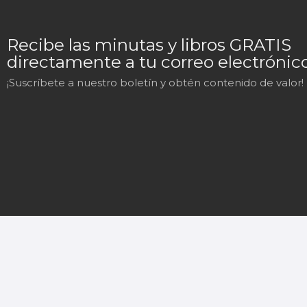
Recibe las minutas y libros GRATIS
directamente a tu correo electrónico
¡Suscríbete a nuestro boletín y obtén contenido de valor!
Mary
En línea
¡Hola!
Soy Mary tu asistente virtual.
¿En qué puedo ayudarte hoy?