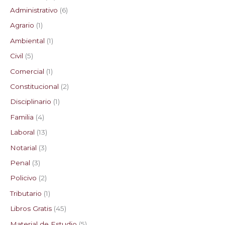
Administrativo
6
s
s
s
s
Agrario
1
Ambiental
1
Civil
5
Comercial
1
Constitucional
2
Disciplinario
1
Familia
4
Laboral
13
Notarial
3
Penal
3
Policivo
2
Tributario
1
Libros Gratis
45
Material de Estudio
5