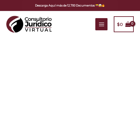
Ir
Descarga Aquí más de 12.700 Documentos
al
contenido
$
0