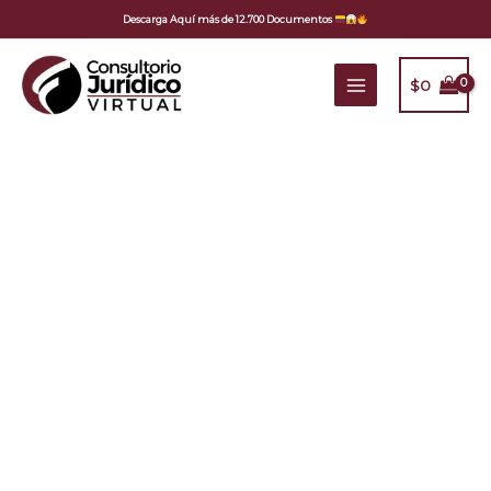
Ir
Descarga Aquí más de 12.700 Documentos
al
contenido
$
0