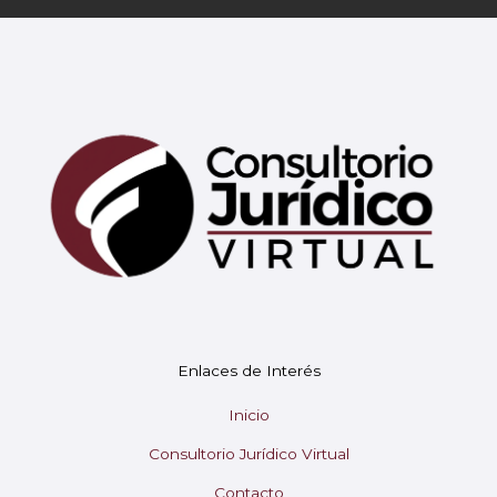
Mary
En línea
¡Hola!
Soy Mary tu asistente virtual.
Enlaces de Interés
¿En qué puedo ayudarte hoy?
Inicio
Consultorio Jurídico Virtual
Contacto