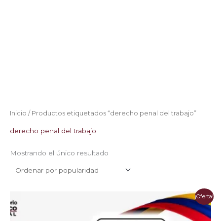
Inicio
/ Productos etiquetados “derecho penal del trabajo”
derecho penal del trabajo
Mostrando el único resultado
El
El
¡Oferta!
precio
precio
original
actual
era:
es: