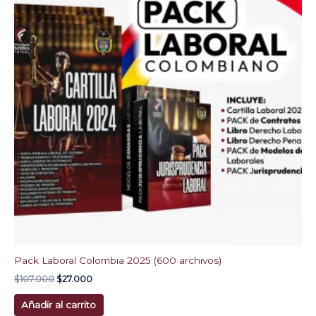
$107.000.
$27.000.
Pack Laboral Colombia 2025 (600 archivos)
$
107.000
$
27.000
Añadir al carrito