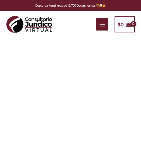
Ir
Descarga Aquí más de 12.700 Documentos
al
contenido
$
0