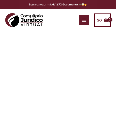
Ir
Descarga Aquí más de 12.700 Documentos
al
contenido
$
0