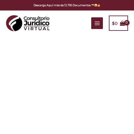
Ir
Descarga Aquí más de 12.700 Documentos
al
contenido
$
0