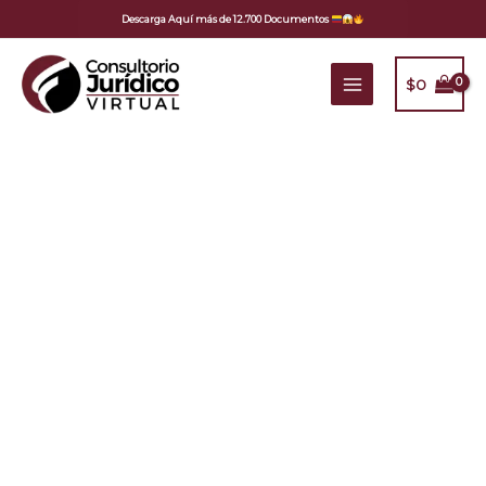
Ir
Descarga Aquí más de 12.700 Documentos
al
contenido
$
0