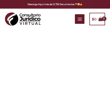
Ir
Descarga Aquí más de 12.700 Documentos
al
contenido
$
0