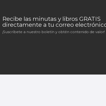
Recibe las minutas y libros GRATIS
directamente a tu correo electrónico
¡Suscríbete a nuestro boletín y obtén contenido de valor!
Mary
En línea
¡Hola!
Soy Mary tu asistente virtual.
¿En qué puedo ayudarte hoy?