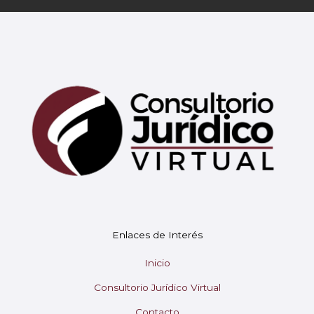
Mary
En línea
¡Hola!
Soy Mary tu asistente virtual.
Enlaces de Interés
¿En qué puedo ayudarte hoy?
Inicio
Consultorio Jurídico Virtual
Contacto