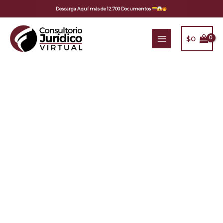
Ir
Descarga Aquí más de 12.700 Documentos
al
contenido
$
0