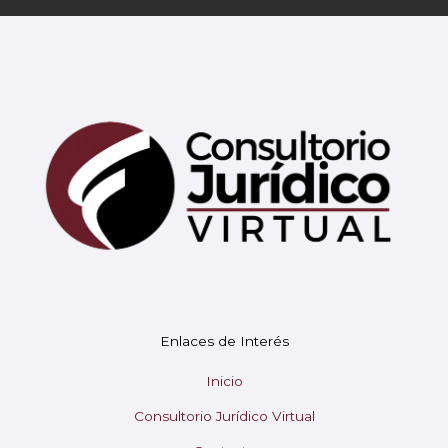
Mary
En línea
¡Hola!
Soy Mary tu asistente virtual.
Enlaces de Interés
¿En qué puedo ayudarte hoy?
Inicio
Consultorio Jurídico Virtual