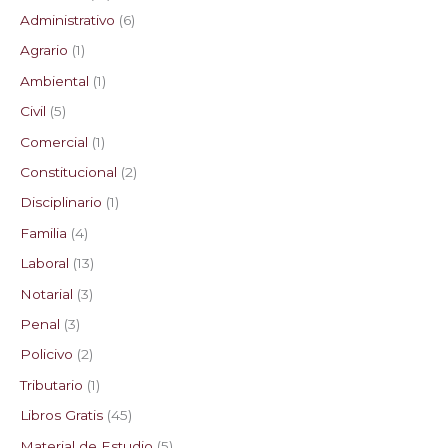
Administrativo
6
s
s
s
s
Agrario
1
Ambiental
1
Civil
5
Comercial
1
Constitucional
2
Disciplinario
1
Familia
4
Laboral
13
Notarial
3
Penal
3
Policivo
2
Tributario
1
Libros Gratis
45
Material de Estudio
5