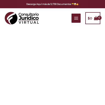
Ir
Descarga Aquí más de 12.700 Documentos
al
contenido
$
0