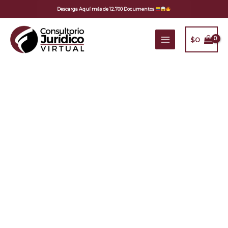
Ir
Descarga Aquí más de 12.700 Documentos
al
contenido
$
0