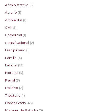
Administrativo
6
s
s
s
s
Agrario
1
Ambiental
1
Civil
5
Comercial
1
Constitucional
2
Disciplinario
1
Familia
4
Laboral
13
Notarial
3
Penal
3
Policivo
2
Tributario
1
Libros Gratis
45
Material de Estudio
5