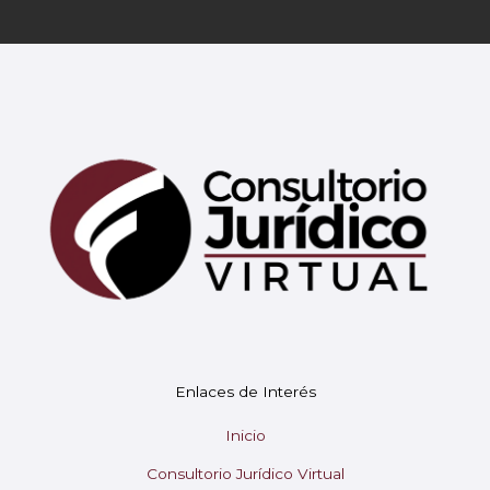
Mary
En línea
¡Hola! 👋 Soy Mary tu asistente virtual.
🤖
Enlaces de Interés
¿En qué puedo ayudarte hoy?
Inicio
Consultorio Jurídico Virtual