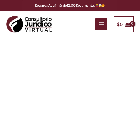
Ir
Descarga Aquí más de 12.700 Documentos
al
contenido
$
0