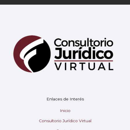
Mary
En línea
¡Hola!
Soy Mary tu asistente virtual.
Enlaces de Interés
¿En qué puedo ayudarte hoy?
Inicio
Consultorio Jurídico Virtual