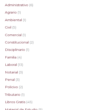
Administrativo
6
s
s
s
s
Agrario
1
Ambiental
1
Civil
5
Comercial
1
Constitucional
2
Disciplinario
1
Familia
4
Laboral
13
Notarial
3
Penal
3
Policivo
2
Tributario
1
Libros Gratis
45
Material de Estudio
5