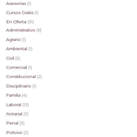
Asesorias
1
t
t
t
t
t
t
c
t
t
t
t
c
t
t
c
t
t
c
t
Cursos Gratis
1
o
o
o
o
o
o
t
o
o
o
o
t
o
o
t
o
o
t
o
En Oferta
31
s
s
s
s
s
o
o
o
s
s
o
s
Administrativo
6
s
s
s
s
Agrario
1
Ambiental
1
Civil
5
Comercial
1
Constitucional
2
Disciplinario
1
Familia
4
Laboral
13
Notarial
3
Penal
3
Policivo
2