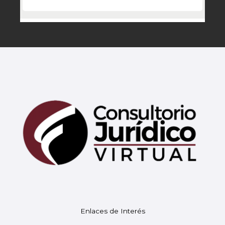
Mary
En línea
¡Hola!
Soy Mary tu asistente virtual.
Enlaces de Interés
¿En qué puedo ayudarte hoy?