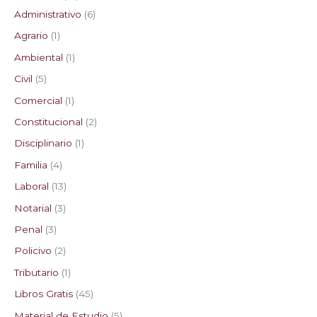
Administrativo
6
s
s
s
s
Agrario
1
Ambiental
1
Civil
5
Comercial
1
Constitucional
2
Disciplinario
1
Familia
4
Laboral
13
Notarial
3
Penal
3
Policivo
2
Tributario
1
Libros Gratis
45
Material de Estudio
5