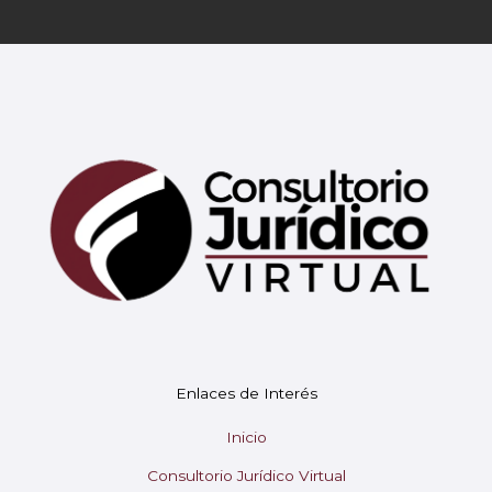
Mary
En línea
¡Hola!
Soy Mary tu asistente virtual.
Enlaces de Interés
¿En qué puedo ayudarte hoy?
Inicio
Consultorio Jurídico Virtual