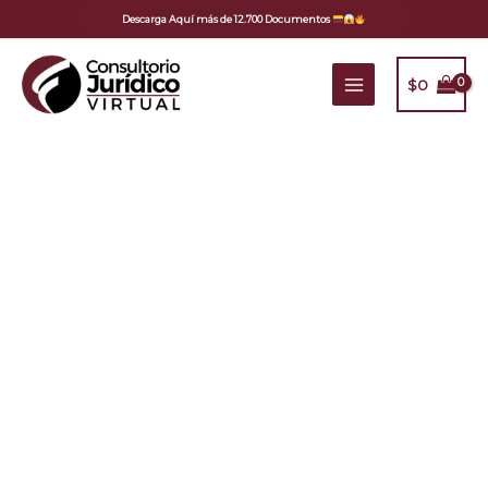
Ir
Descarga Aquí más de 12.700 Documentos
al
contenido
$
0