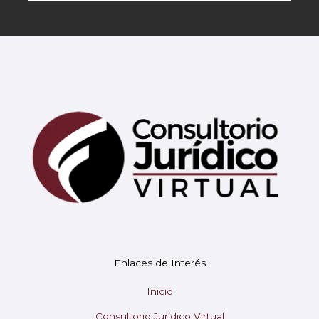
Mary
En línea
¡Hola!
Soy Mary tu asistente virtual.
Enlaces de Interés
¿En qué puedo ayudarte hoy?
Inicio
Consultorio Jurídico Virtual