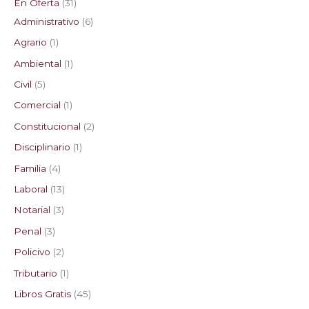
En Oferta
31
s
s
s
s
s
o
o
o
s
s
o
s
Administrativo
6
s
s
s
s
Agrario
1
Ambiental
1
Civil
5
Comercial
1
Constitucional
2
Disciplinario
1
Familia
4
Laboral
13
Notarial
3
Penal
3
Policivo
2
Tributario
1
Libros Gratis
45