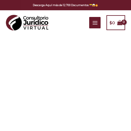
Ir
Descarga Aquí más de 12.700 Documentos
al
contenido
$
0