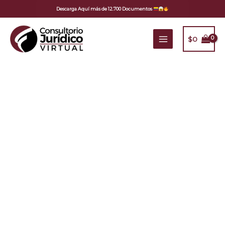
Ir
Descarga Aquí más de 12.700 Documentos
al
contenido
$
0