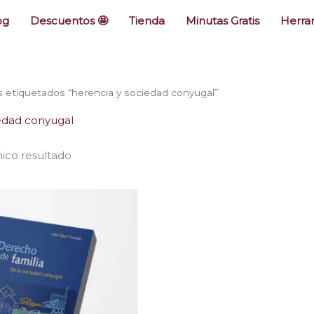
og
Descuentos 🤩
Tienda
Minutas Gratis
Herram
 etiquetados “herencia y sociedad conyugal”
iedad conyugal
ico resultado