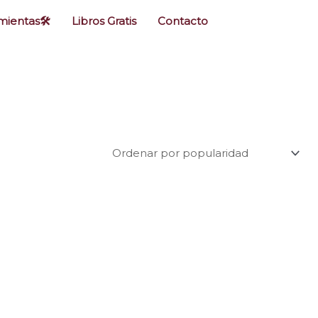
ientas🛠️
Libros Gratis
Contacto