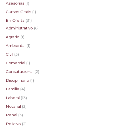
Asesorias
1
t
t
t
t
t
t
c
t
t
t
t
c
t
t
c
t
t
c
t
Cursos Gratis
1
o
o
o
o
o
o
t
o
o
o
o
t
o
o
t
o
o
t
o
En Oferta
31
s
s
s
s
s
o
o
o
s
s
o
s
Administrativo
6
s
s
s
s
Agrario
1
Ambiental
1
Civil
5
Comercial
1
Constitucional
2
Disciplinario
1
Familia
4
Laboral
13
Notarial
3
Penal
3
Policivo
2