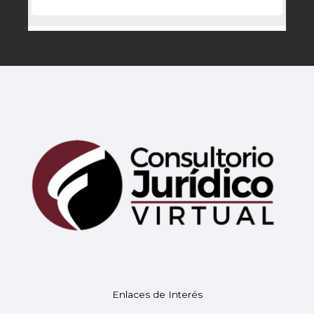
Mary
En línea
¡Hola!
Soy Mary tu asistente virtual.
Enlaces de Interés
¿En qué puedo ayudarte hoy?