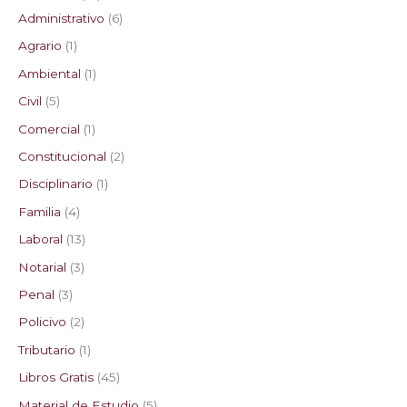
Administrativo
6
s
s
s
s
Agrario
1
Ambiental
1
Civil
5
Comercial
1
Constitucional
2
Disciplinario
1
Familia
4
Laboral
13
Notarial
3
Penal
3
Policivo
2
Tributario
1
Libros Gratis
45
Material de Estudio
5