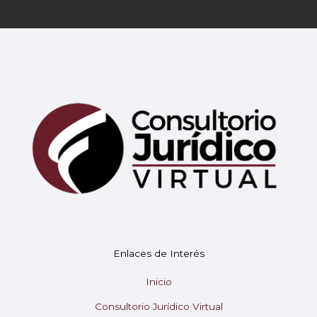
Mary
En línea
¡Hola!
Soy Mary tu asistente virtual.
Enlaces de Interés
¿En qué puedo ayudarte hoy?
Inicio
Consultorio Jurídico Virtual