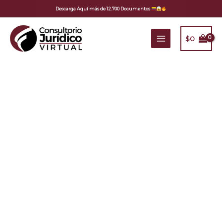
Ir
Descarga Aquí más de 12.700 Documentos
al
contenido
$
0