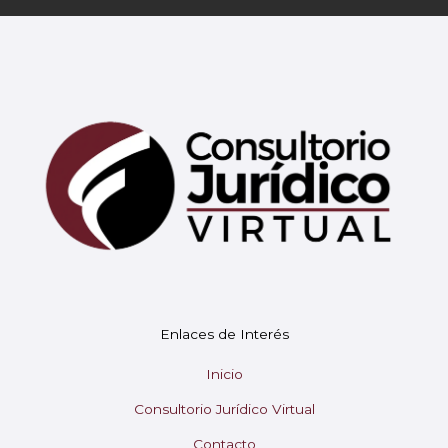
Mary
En línea
¡Hola!
Soy Mary tu asistente virtual.
Enlaces de Interés
¿En qué puedo ayudarte hoy?
Inicio
Consultorio Jurídico Virtual
Contacto