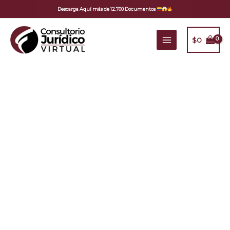
Ir
Descarga Aquí más de 12.700 Documentos
al
contenido
$
0