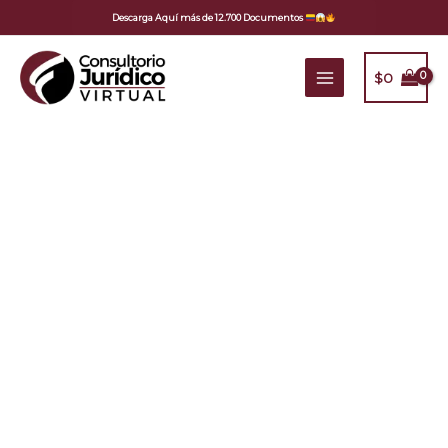
Ir
Descarga Aquí más de 12.700 Documentos
al
contenido
$
0