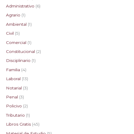
Administrativo
6
s
s
s
s
Agrario
1
Ambiental
1
Civil
5
Comercial
1
Constitucional
2
Disciplinario
1
Familia
4
Laboral
13
Notarial
3
Penal
3
Policivo
2
Tributario
1
Libros Gratis
45
Material de Estudio
5