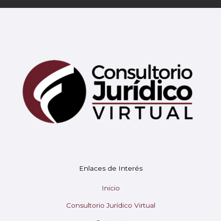
Mary
En línea
¡Hola!
Soy Mary tu asistente virtual.
Enlaces de Interés
¿En qué puedo ayudarte hoy?
Inicio
Consultorio Jurídico Virtual