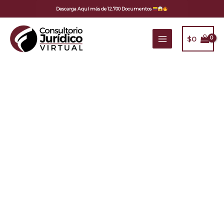
Ir
Descarga Aquí más de 12.700 Documentos
al
contenido
$
0