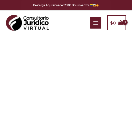
Ir
Descarga Aquí más de 12.700 Documentos
al
contenido
$
0