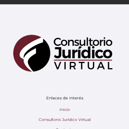
Mary
En línea
¡Hola!
Soy Mary tu asistente virtual.
Enlaces de Interés
¿En qué puedo ayudarte hoy?
Inicio
Consultorio Jurídico Virtual