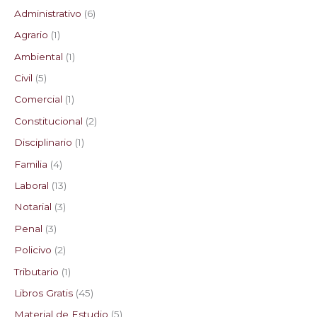
Administrativo
6
s
s
s
s
Agrario
1
Ambiental
1
Civil
5
Comercial
1
Constitucional
2
Disciplinario
1
Familia
4
Laboral
13
Notarial
3
Penal
3
Policivo
2
Tributario
1
Libros Gratis
45
Material de Estudio
5