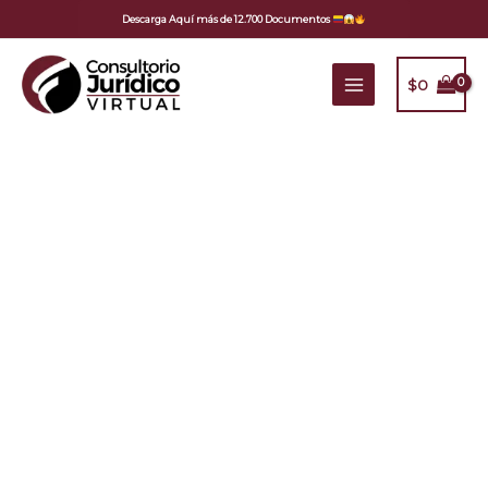
Ir
Descarga Aquí más de 12.700 Documentos
al
contenido
$
0