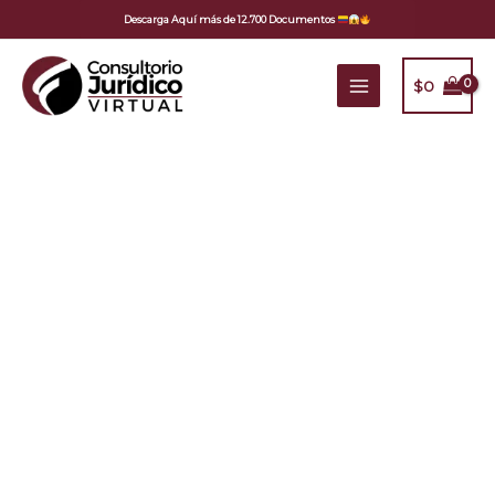
Ir
Descarga Aquí más de 12.700 Documentos
al
contenido
$
0