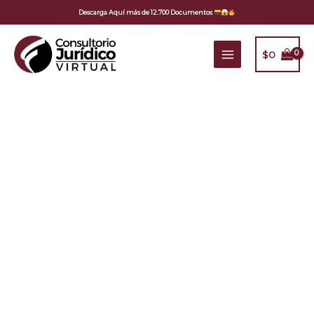
Ir
Descarga Aquí más de 12.700 Documentos
al
contenido
$
0