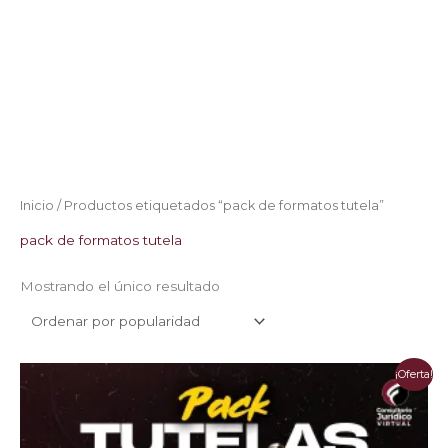
Inicio
/ Productos etiquetados “pack de formatos tutela”
pack de formatos tutela
Mostrando el único resultado
El
El
¡Oferta!
precio
precio
original
actual
era:
es:
$70.000.
$23.000.