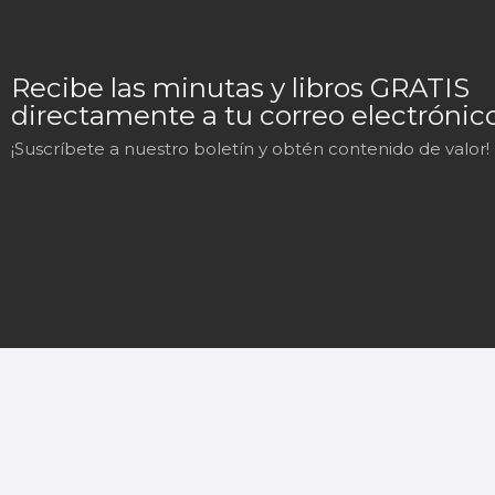
Recibe las minutas y libros GRATIS
directamente a tu correo electrónico
¡Suscríbete a nuestro boletín y obtén contenido de valor!
Mary
En línea
¡Hola!
Soy Mary tu asistente virtual.
¿En qué puedo ayudarte hoy?