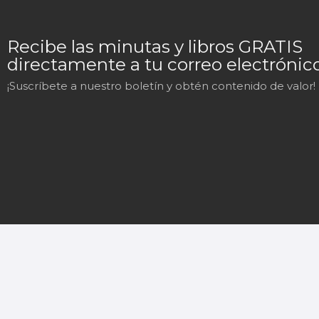
Recibe las minutas y libros GRATIS
directamente a tu correo electrónico
¡Suscríbete a nuestro boletín y obtén contenido de valor!
Mary
En línea
¡Hola!
Soy Mary tu asistente virtual.
¿En qué puedo ayudarte hoy?