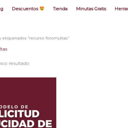
og
Descuentos
Tienda
Minutas Gratis
Herra
 etiquetados “recurso fotomultas”
ltas
ico resultado