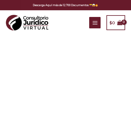
Ir
Descarga Aquí más de 12.700 Documentos
al
contenido
$
0