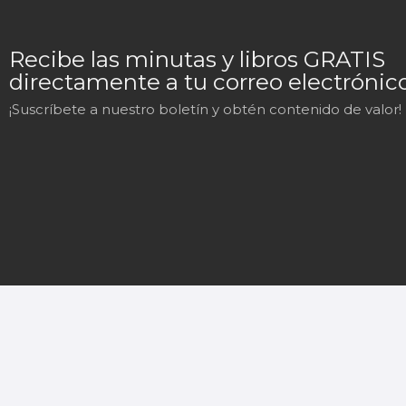
Recibe las minutas y libros GRATIS
directamente a tu correo electrónico
¡Suscríbete a nuestro boletín y obtén contenido de valor!
Mary
En línea
¡Hola!
Soy Mary tu asistente virtual.
¿En qué puedo ayudarte hoy?