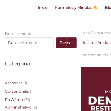
Inicio
Formatos y Minutas
Bl
5
3
1
4
2
3
1
1
1
1
1
3
1
1
4
6
2
7
5
Inicio
/ Productos
Buscar minutas
p
p
p
p
p
p
3
p
p
p
p
1
p
p
5
p
p
5
p
Restitución de
Buscar
r
r
r
r
r
r
p
r
r
r
r
p
r
r
p
r
r
p
r
Mostrando el ún
o
o
o
o
o
o
r
o
o
o
o
r
o
o
r
o
o
r
o
Categoría
d
d
d
d
d
d
o
d
d
d
d
o
d
d
o
d
d
o
d
u
u
u
u
u
u
d
u
u
u
u
d
u
u
d
u
u
d
u
c
c
c
c
c
c
u
c
c
c
c
u
c
c
u
c
c
u
c
Asesorias
1
t
t
t
t
t
t
c
t
t
t
t
c
t
t
c
t
t
c
t
Cursos Gratis
1
o
o
o
o
o
o
t
o
o
o
o
t
o
o
t
o
o
t
o
En Oferta
31
s
s
s
s
s
o
o
o
s
s
o
s
Administrativo
6
s
s
s
s