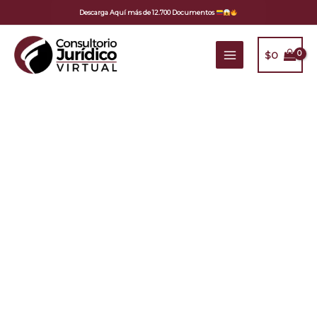
Ir
Descarga Aquí más de 12.700 Documentos
al
contenido
$
0