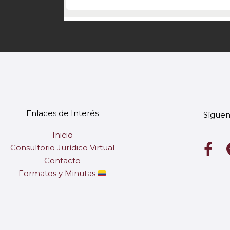
Enlaces de Interés
Síguen
Inicio
F
Consultorio Jurídico Virtual
a
Contacto
c
Formatos y Minutas
e
b
o