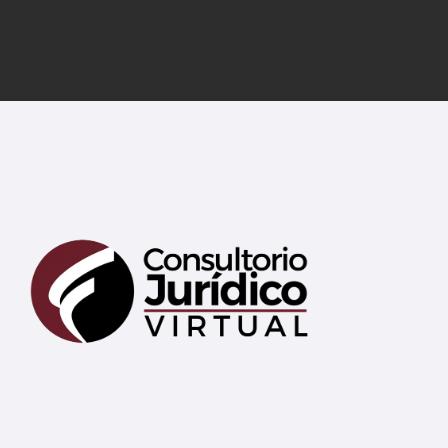
Mary
En línea
¡Hola!
Soy Mary tu asistente virtual.
¿En qué puedo ayudarte hoy?