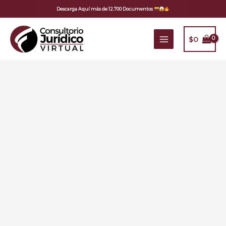
Ir
Descarga Aquí más de 12.700 Documentos
al
contenido
$
0