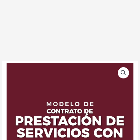
Modelo
de
Contrato
de
Prestación
de
Servicios
con
Abogado
cantidad