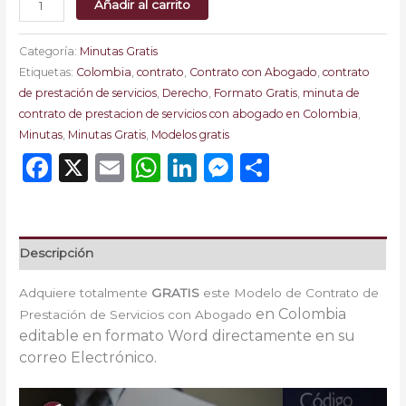
Añadir al carrito
Categoría:
Minutas Gratis
Etiquetas:
Colombia
,
contrato
,
Contrato con Abogado
,
contrato
de prestación de servicios
,
Derecho
,
Formato Gratis
,
minuta de
contrato de prestacion de servicios con abogado en Colombia
,
Minutas
,
Minutas Gratis
,
Modelos gratis
Facebook
X
Email
WhatsApp
LinkedIn
Messenger
Comparti
Descripción
Adquiere totalmente
GRATIS
este Modelo de Contrato de
en Colombia
Prestación de Servicios con Abogado
e
ditable en formato Word directamente en su
correo Electrónico.