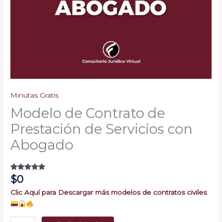
Minutas Gratis
Modelo de Contrato de
Prestación de Servicios con
Abogado
$
0
Valorado
2
con
5.00
de
5 en base a
Clic Aquí para Descargar más modelos de contratos civiles
valoraciones
de clientes