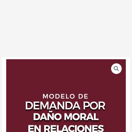
Demanda
por
daño
moral
en
relaciones
extramatrimoniales
cantidad