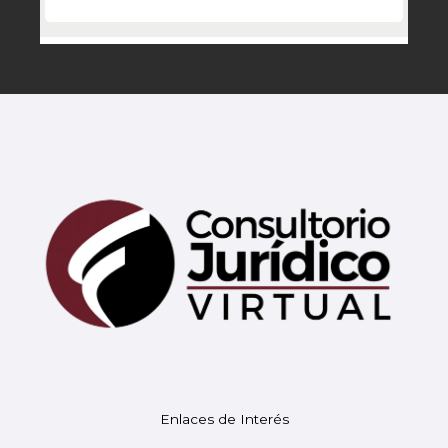
Mary
En línea
¡Hola!
Soy Mary tu asistente virtual.
Enlaces de Interés
¿En qué puedo ayudarte hoy?