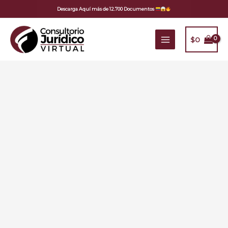
Ir
Descarga Aquí más de 12.700 Documentos
al
contenido
$
0