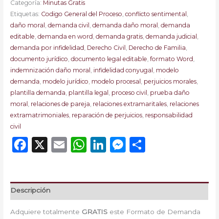
Categoría:
Minutas Gratis
Etiquetas:
Codigo General del Proceso
,
conflicto sentimental
,
daño moral
,
demanda civil
,
demanda daño moral
,
demanda
editable
,
demanda en word
,
demanda gratis
,
demanda judicial
,
demanda por infidelidad
,
Derecho Civil
,
Derecho de Familia
,
documento jurídico
,
documento legal editable
,
formato Word
,
indemnización daño moral
,
infidelidad conyugal
,
modelo
demanda
,
modelo jurídico
,
modelo procesal
,
perjuicios morales
,
plantilla demanda
,
plantilla legal
,
proceso civil
,
prueba daño
moral
,
relaciones de pareja
,
relaciones extramaritales
,
relaciones
extramatrimoniales
,
reparación de perjuicios
,
responsabilidad
civil
Facebook
X
Email
WhatsApp
LinkedIn
Messenger
Comparti
Descripción
Adquiere totalmente
GRATIS
este Formato de Demanda