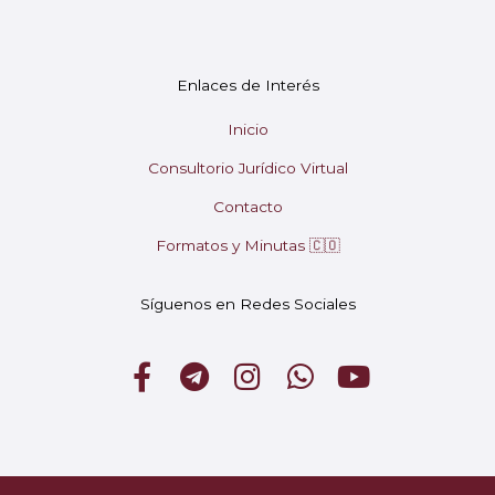
En línea
¡Hola! 👋 Soy Mary tu asistente virtual.
🤖
Enlaces de Interés
¿En qué puedo ayudarte hoy?
Inicio
Consultorio Jurídico Virtual
Contacto
Formatos y Minutas 🇨🇴
Síguenos en Redes Sociales
F
T
I
W
Y
a
e
n
h
o
c
l
s
a
u
e
e
t
t
t
b
g
a
s
u
➤