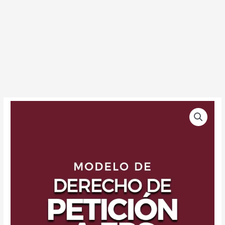
Formato
de
Derecho
de
Petición
EPS
cantidad