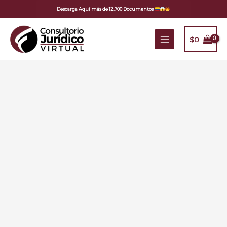
Ir
Descarga Aquí más de 12.700 Documentos
al
contenido
$
0