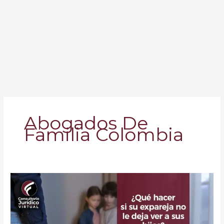
Abogados De
Familia Colombia
¿Qué
hacer
si
su