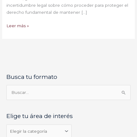
incertidumbre legal sobre cómo proceder para proteger el
derecho fundamental de mantener […]
Leer más »
Busca tu formato
E
l
i
B
g
u
e
s
Elige tu área de interés
t
c
u
a
á
r