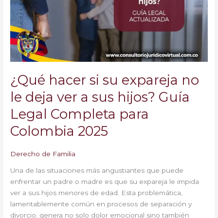
expareja
no
le
deja
ver
a
sus
¿Qué hacer si su expareja no
hijos?
Guía
le deja ver a sus hijos? Guía
Legal
Legal Completa para
Completa
para
Colombia 2025
Colombia
2025
Derecho de Familia
Una de las situaciones más angustiantes que puede
enfrentar un padre o madre es que su expareja le impida
ver a sus hijos menores de edad. Esta problemática,
lamentablemente común en procesos de separación y
divorcio, genera no solo dolor emocional sino también