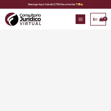
Ir
Descarga Aquí más de 12.700 Documentos
al
contenido
$
0