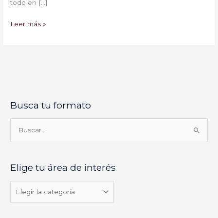
todo en […]
Leer más »
Busca tu formato
E
l
i
B
g
u
e
s
Elige tu área de interés
t
c
u
a
á
r
r
p