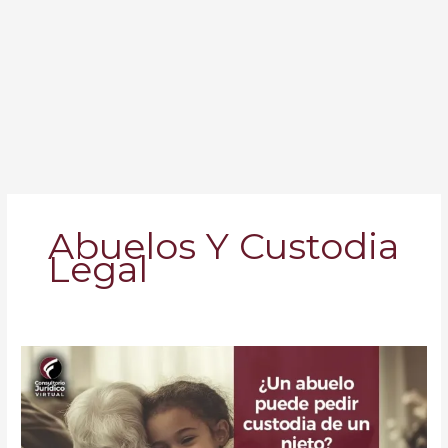
Abuelos Y Custodia
Legal
¿Un
Abuelo
Puede
Pedir